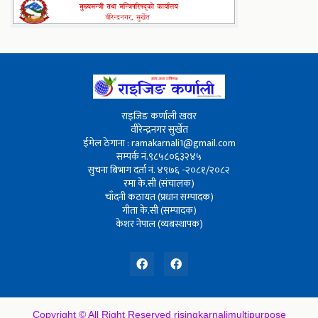
राइजिङ कर्णाली खवर
वीरेन्द्रनगर सुर्खेत
ईमेल ठेगाना : ramakarnali1@gmail.com
सम्पर्क नं.९८५८०६३२४५
सुचना बिभाग दर्ता नं. ४९७६ -२०८१/२०८२
रमा के.सी (संचालक)
चाँदनी कठायत (प्रधान सम्पादक)
गीता के.सी (सम्पादक)
केशर नेपाल (व्यबस्थापक)
Copyright © All Right Reserved
risingkarnalimultipurpose