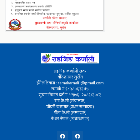
राइजिङ कर्णाली खवर
वीरेन्द्रनगर सुर्खेत
ईमेल ठेगाना : ramakarnali1@gmail.com
सम्पर्क नं.९८५८०६३२४५
सुचना बिभाग दर्ता नं. ४९७६ -२०८१/२०८२
रमा के.सी (संचालक)
चाँदनी कठायत (प्रधान सम्पादक)
गीता के.सी (सम्पादक)
केशर नेपाल (व्यबस्थापक)