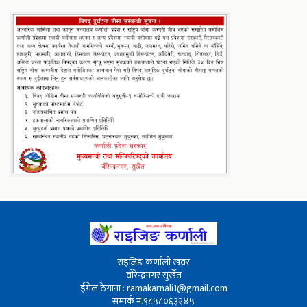
राइजिङ कर्णाली खवर
वीरेन्द्रनगर सुर्खेत
ईमेल ठेगाना : ramakarnali1@gmail.com
सम्पर्क नं.९८५८०६३२४५