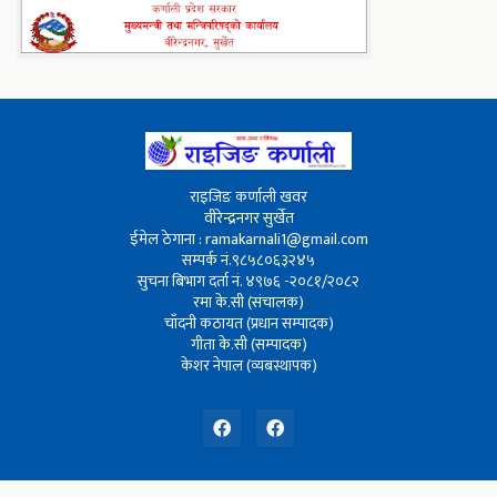
राइजिङ कर्णाली खवर
वीरेन्द्रनगर सुर्खेत
ईमेल ठेगाना : ramakarnali1@gmail.com
सम्पर्क नं.९८५८०६३२४५
सुचना बिभाग दर्ता नं. ४९७६ -२०८१/२०८२
रमा के.सी (संचालक)
चाँदनी कठायत (प्रधान सम्पादक)
गीता के.सी (सम्पादक)
केशर नेपाल (व्यबस्थापक)