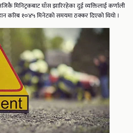
जिकै मिनिट्रकबाट घाँस झारिरहेका दुई व्यक्तिलाई कर्णाली
िहान करिब १०ः४५ मिनेटको समयमा ठक्कर दिएको थियो ।