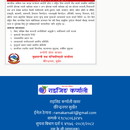
राइजिङ कर्णाली खवर
वीरेन्द्रनगर सुर्खेत
ईमेल ठेगाना : ramakarnali1@gmail.com
सम्पर्क नं.९८५८०६३२४५
सुचना बिभाग दर्ता नं. ४९७६ -२०८१/२०८२
रमा के.सी (संचालक)