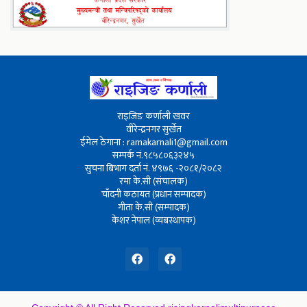
राइजिङ कर्णाली खवर
वीरेन्द्रनगर सुर्खेत
ईमेल ठेगाना : ramakarnali1@gmail.com
सम्पर्क नं.९८५८०६३२४५
सुचना बिभाग दर्ता नं. ४९७६ -२०८१/२०८२
रमा के.सी (संचालक)
चाँदनी कठायत (प्रधान सम्पादक)
गीता के.सी (सम्पादक)
केशर नेपाल (व्यबस्थापक)