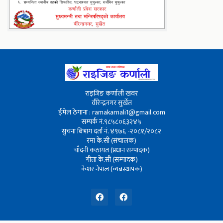
राइजिङ कर्णाली खवर
वीरेन्द्रनगर सुर्खेत
ईमेल ठेगाना : ramakarnali1@gmail.com
सम्पर्क नं.९८५८०६३२४५
सुचना बिभाग दर्ता नं. ४९७६ -२०८१/२०८२
रमा के.सी (संचालक)
चाँदनी कठायत (प्रधान सम्पादक)
गीता के.सी (सम्पादक)
केशर नेपाल (व्यबस्थापक)