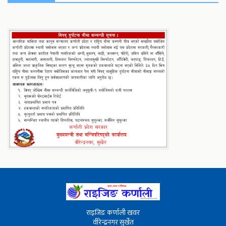
राइजिङ कर्णाली खवर
वीरेन्द्रनगर सुर्खेत