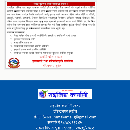
राइजिङ कर्णाली खवर
वीरेन्द्रनगर सुर्खेत
ईमेल ठेगाना : ramakarnali1@gmail.com
सम्पर्क नं.९८५८०६३२४५
सुचना बिभाग दर्ता नं. ४९७६ -२०८१/२०८२