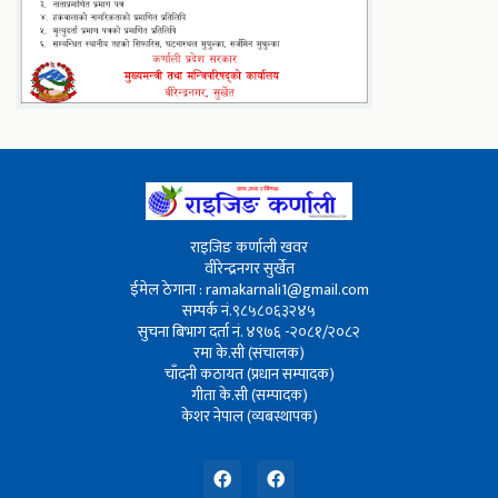
राइजिङ कर्णाली खवर
वीरेन्द्रनगर सुर्खेत
ईमेल ठेगाना : ramakarnali1@gmail.com
सम्पर्क नं.९८५८०६३२४५
सुचना बिभाग दर्ता नं. ४९७६ -२०८१/२०८२
रमा के.सी (संचालक)
चाँदनी कठायत (प्रधान सम्पादक)
गीता के.सी (सम्पादक)
केशर नेपाल (व्यबस्थापक)