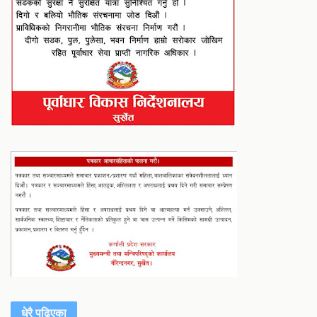
धेरै पढिएका