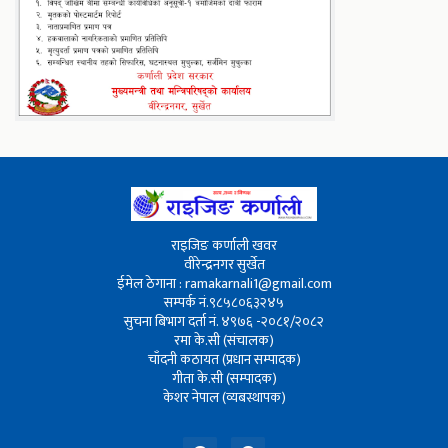
राइजिङ कर्णाली खवर
वीरेन्द्रनगर सुर्खेत
ईमेल ठेगाना : ramakarnali1@gmail.com
सम्पर्क नं.९८५८०६३२४५
सुचना बिभाग दर्ता नं. ४९७६ -२०८१/२०८२
रमा के.सी (संचालक)
चाँदनी कठायत (प्रधान सम्पादक)
गीता के.सी (सम्पादक)
केशर नेपाल (व्यबस्थापक)