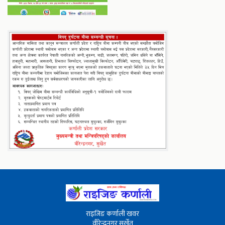
राइजिङ कर्णाली खवर
वीरेन्द्रनगर सुर्खेत